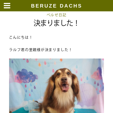
BERUZE DACHS
Skip
ベルゼ日記
決まりました！
to
content
こんにちは！
ラルフ君の里親様が決まりました！