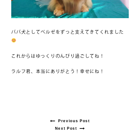
パパ犬としてベルゼをずっと支えてきてくれました
これからはゆっくりのんびり過ごしてね！
ラルフ君、本当にありがとう！幸せにね！
Previous Post
Previous
Next Post
Next
post:
post: