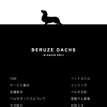
投
稿
ナ
ビ
ゲ
ー
TOP
ペットホテル
サービス案内
トリミング
シ
店舗案内
ベルゼ日記
ベルゼダックスについて
里親さん募集
子犬紹介
お知らせ