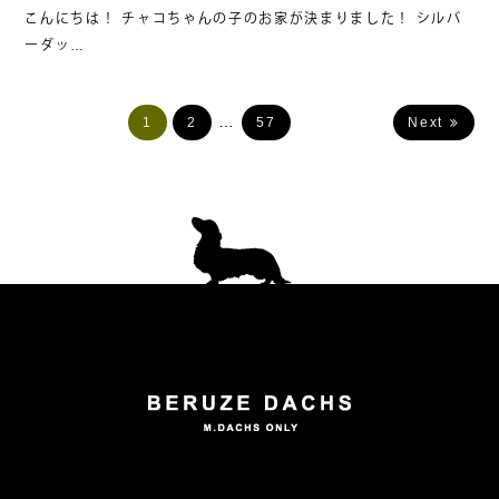
こんにちは！ チャコちゃんの子のお家が決まりました！ シルバ
ーダッ…
投
…
1
2
57
Next
稿
ナ
ビ
ゲ
ー
シ
ョ