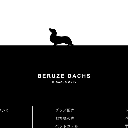
ついて
グッズ販売
お客様の声
ペットホテル