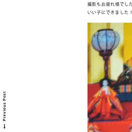
撮影もお疲れ様でし
いい子にできました
P
r
e
v
o
u
s
p
o
s
t
i
:
Previous Post