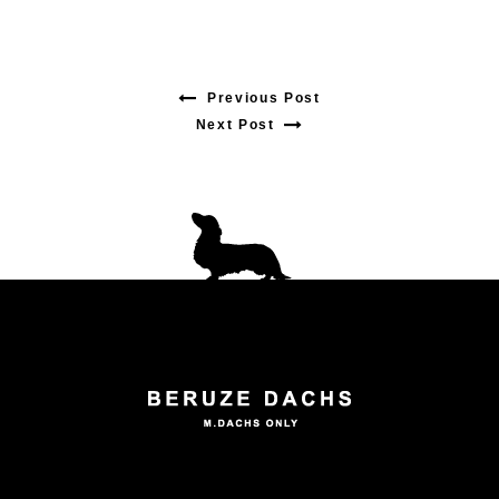
Previous Post
Previous
Next Post
Next
post:
post:
投
稿
ナ
ビ
ゲ