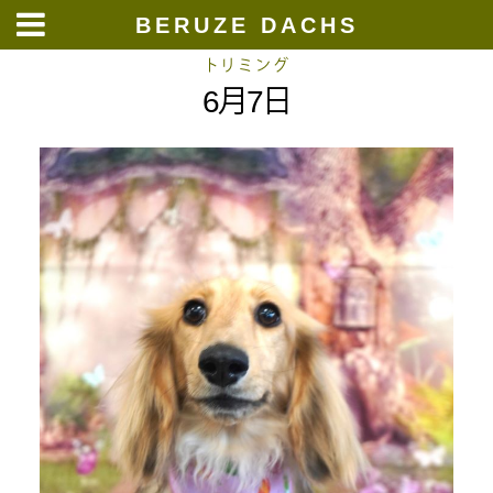
BERUZE DACHS
Skip
トリミング
6月7日
to
content