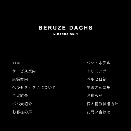
ナ
ビ
ゲ
ー
TOP
ペットホテル
サービス案内
トリミング
シ
店舗案内
ベルゼ日記
ベルゼダックスについて
里親さん募集
子犬紹介
お知らせ
ョ
パパ犬紹介
個人情報保護方針
お客様の声
お問い合わせ
ン