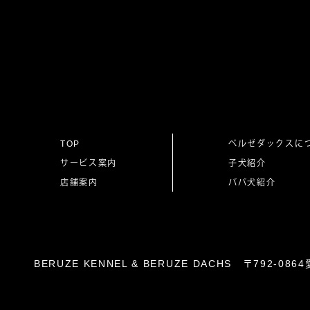
稿
ナ
ビ
ゲ
TOP
ベルゼダックスに
サービス案内
子犬紹介
ー
店舗案内
パパ犬紹介
シ
ョ
BERUZE KENNEL & BERUZE DACHS 〒792-
ン