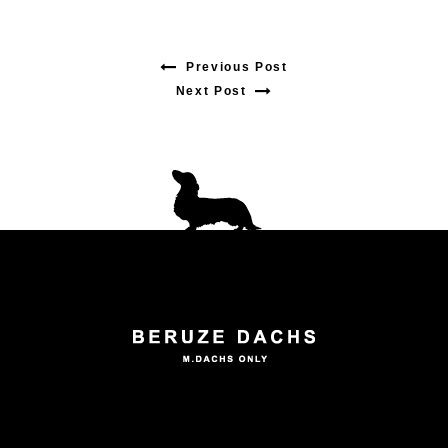
Previous Post
Previous
Next Post
Next
post:
post:
投
稿
ナ
ビ
ゲ