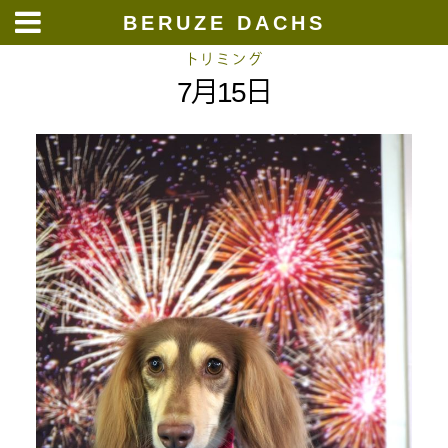
BERUZE DACHS
Skip
トリミング
7月15日
to
content