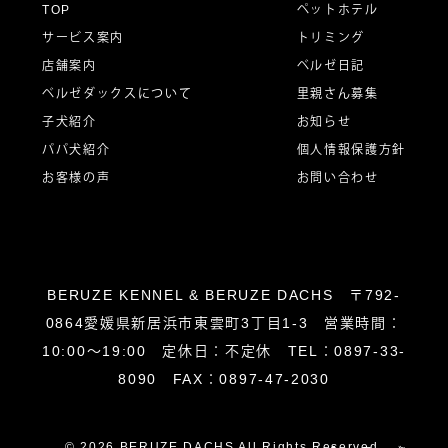
ー
TOP
ペットホテル
サービス案内
トリミング
シ
店舗案内
ベルゼ日記
ベルゼダックスについて
里親さん募集
子犬紹介
お知らせ
ョ
パパ犬紹介
個人情報保護方針
お客様の声
お問い合わせ
ン
BERUZE KENNEL & BERUZE DACHS 〒792-
0864愛媛県新居浜市東雲町3丁目1-3 営業時間：
10:00～19:00 定休日：不定休 TEL：0897-33-
8090 FAX：0897-47-2030
© 2026 BERUZE DACHS All Rights Reserved.