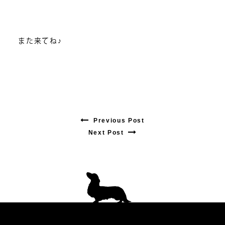
また来てね♪
Previous Post
Previous
Next Post
Next
post:
post:
投
稿
ナ