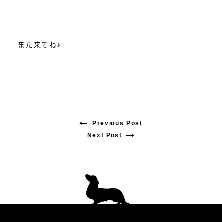
また来てね♪
Previous Post
Previous
Next Post
Next
post:
post:
投
稿