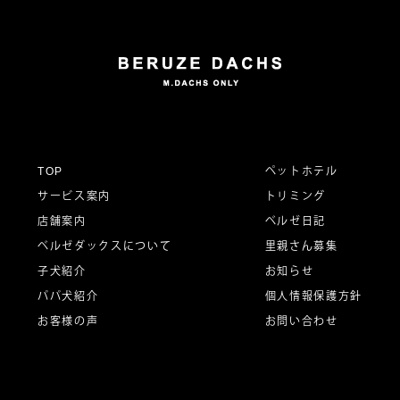
ナ
ビ
ゲ
ー
TOP
ペットホテル
サービス案内
トリミング
シ
店舗案内
ベルゼ日記
ベルゼダックスについて
里親さん募集
子犬紹介
お知らせ
ョ
パパ犬紹介
個人情報保護方針
お客様の声
お問い合わせ
ン