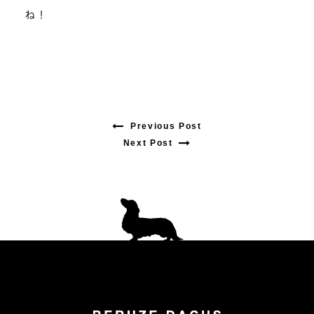
ね！
Previous Post
Previous
Next Post
Next
post:
post:
投
稿
ナ
ビ