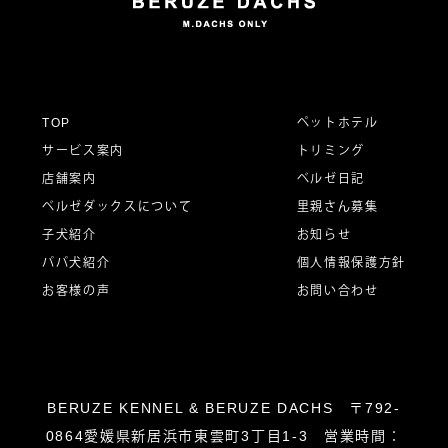
ゲ
ー
TOP
ペットホテル
サービス案内
トリミング
シ
店舗案内
ベルゼ日記
ベルゼダックスについて
里親さん募集
子犬紹介
お知らせ
ョ
パパ犬紹介
個人情報保護方針
お客様の声
お問い合わせ
ン
BERUZE KENNEL & BERUZE DACHS 〒792-
0864愛媛県新居浜市東雲町3丁目1-3 営業時間：