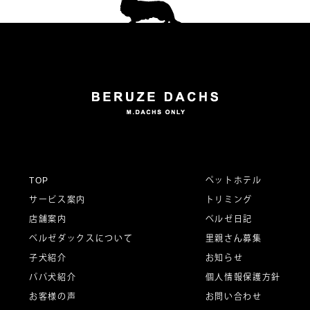
稿
ナ
ビ
ゲ
ー
TOP
ペットホテル
サービス案内
トリミング
シ
店舗案内
ベルゼ日記
ベルゼダックスについて
里親さん募集
子犬紹介
お知らせ
ョ
パパ犬紹介
個人情報保護方針
お客様の声
お問い合わせ
ン