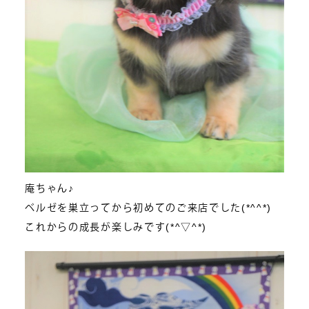
庵ちゃん♪
ベルゼを巣立ってから初めてのご来店でした(*^^*)
これからの成長が楽しみです(*^▽^*)