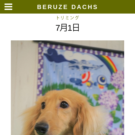
BERUZE DACHS
Skip
トリミング
7月1日
to
content