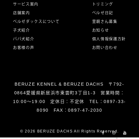
サービス案内
トリミング
シ
店舗案内
ベルゼ日記
ベルゼダックスについて
里親さん募集
子犬紹介
お知らせ
ョ
パパ犬紹介
個人情報保護方針
お客様の声
お問い合わせ
ン
BERUZE KENNEL & BERUZE DACHS 〒792-
0864愛媛県新居浜市東雲町3丁目1-3 営業時間：
10:00～19:00 定休日：不定休 TEL：0897-33-
8090 FAX：0897-47-2030
© 2026 BERUZE DACHS All Rights Reserved.
Facebook
Instagram
YouT