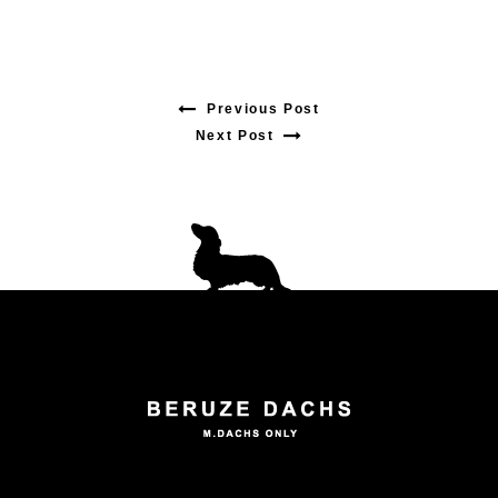
Previous Post
Previous
Next Post
Next
post:
post:
投
稿
ナ
ビ
ゲ