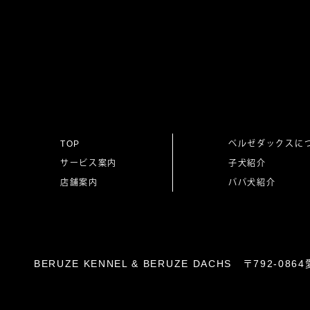
稿
ナ
ビ
ゲ
TOP
ベルゼダックスに
サービス案内
子犬紹介
ー
店舗案内
パパ犬紹介
シ
ョ
BERUZE KENNEL & BERUZE DACHS 〒792-
ン