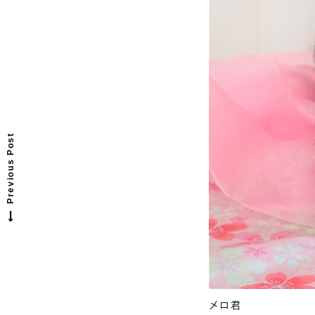
P
r
e
v
o
u
s
p
o
s
t
i
:
Previous Post
メロ君