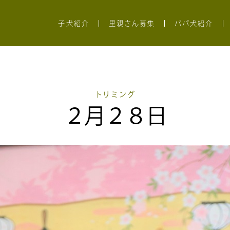
子犬紹介
里親さん募集
パパ犬紹介
トリミング
２月２８日