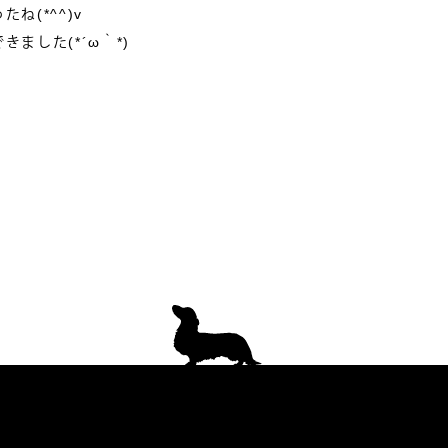
ね(*^^)v
ました(*´ω｀*)