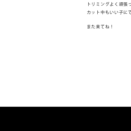
トリミングよく頑張った
カット中もいい子にでき
また来てね！
投
稿