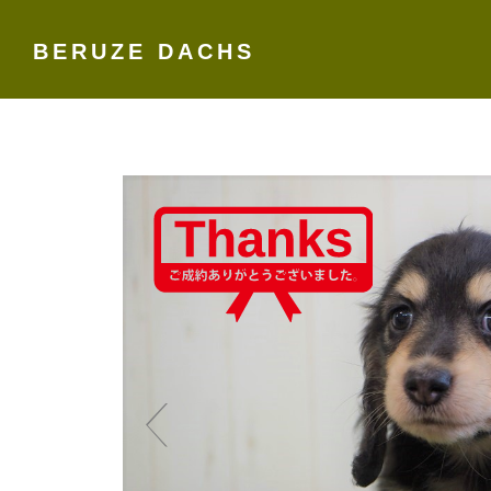
BERUZE DACHS
Skip
to
content