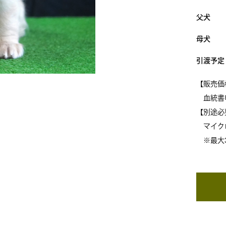
父犬
母犬
引渡予定
【販売価
血統書
【別途必
マイクロ
※最大