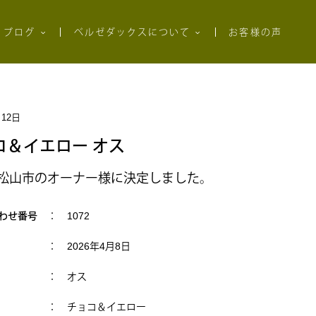
ブログ
ベルゼダックスについて
お客様の声
月12日
コ＆イエロー オス
松山市のオーナー様に決定しました。
わせ番号
： 1072
： 2026年4月8日
： オス
： チョコ＆イエロー