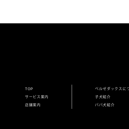
TOP
ベルゼダックスに
サービス案内
子犬紹介
店舗案内
パパ犬紹介