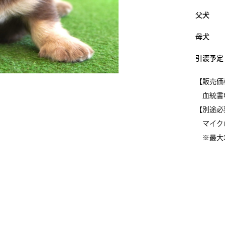
父犬
母犬
引渡予定
【販売価
血統書
【別途必
マイクロ
※最大