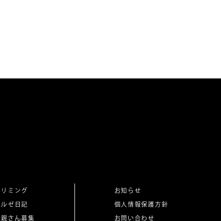
トリミング
お知らせ
ベルゼ日記
個人情報保護方針
里親さん募集
お問い合わせ