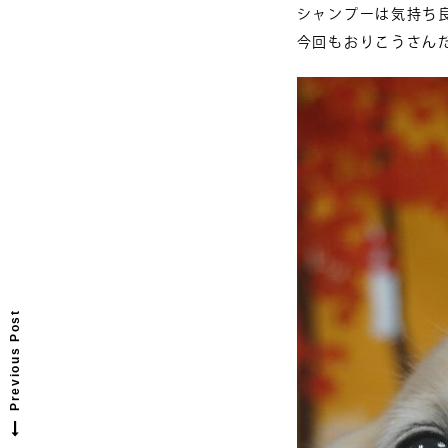
シャンプーは気持ち
今回もおりこうさんだっ
P
r
e
v
o
u
s
p
o
s
t
i
:
Previous Post