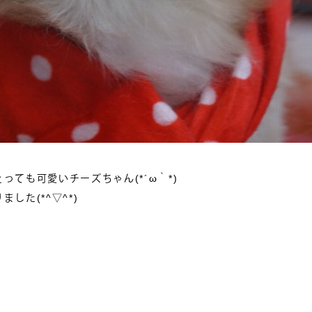
っても可愛いチーズちゃん(*´ω｀*)
した(*^▽^*)