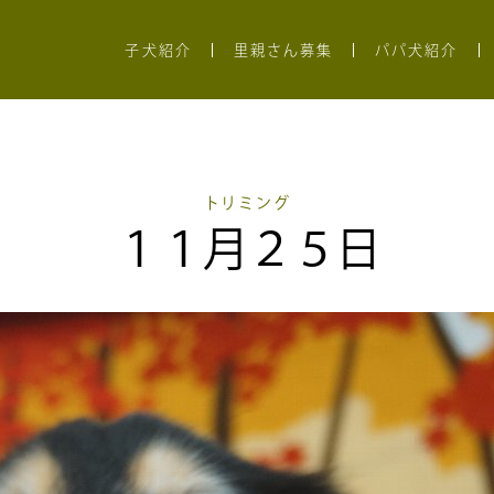
子犬紹介
里親さん募集
パパ犬紹介
トリミング
１１月２５日