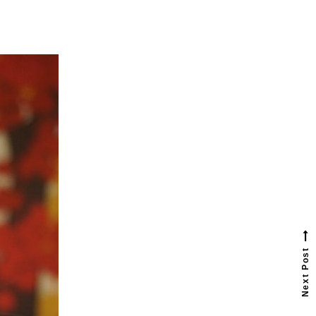
N
e
x
t
p
o
s
t
Next Post