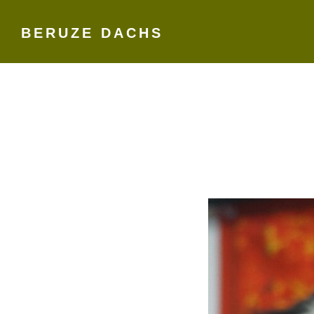
BERUZE DACHS
Skip
to
content