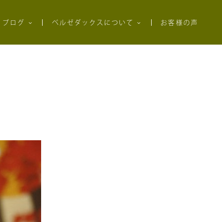
ブログ
ベルゼダックスについて
お客様の声