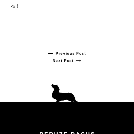
ね！
Previous Post
Previous
Next Post
Next
post:
post:
投
稿
ナ
ビ