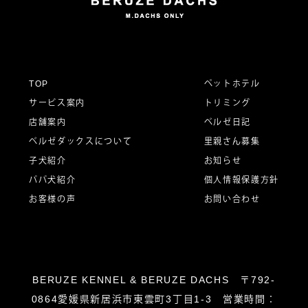
ゲ
ー
TOP
ペットホテル
サービス案内
トリミング
シ
店舗案内
ベルゼ日記
ベルゼダックスについて
里親さん募集
子犬紹介
お知らせ
ョ
パパ犬紹介
個人情報保護方針
お客様の声
お問い合わせ
ン
BERUZE KENNEL & BERUZE DACHS 〒792-
0864愛媛県新居浜市東雲町3丁目1-3 営業時間：