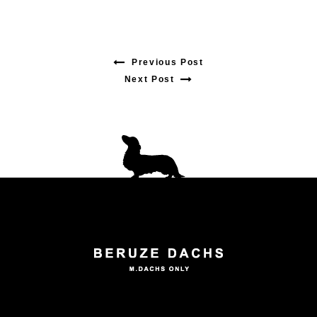
Previous Post
Previous
Next Post
Next
post:
post:
投
稿
ナ
ビ
ゲ