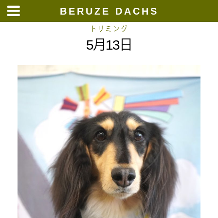
BERUZE DACHS
Skip
トリミング
5月13日
to
content