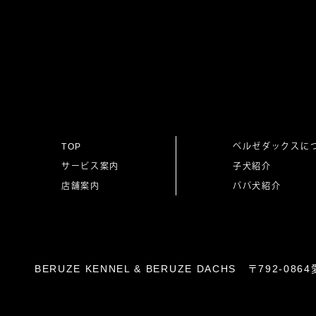
稿
ナ
ビ
ゲ
TOP
ベルゼダックスに
サービス案内
子犬紹介
ー
店舗案内
パパ犬紹介
シ
ョ
BERUZE KENNEL & BERUZE DACHS 〒792-
ン