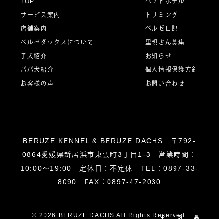
ー
TOP
ペットホテル
サービス案内
トリミング
シ
店舗案内
ベルゼ日記
ベルゼダックスについて
里親さん募集
子犬紹介
お知らせ
ョ
パパ犬紹介
個人情報保護方針
お客様の声
お問い合わせ
ン
BERUZE KENNEL & BERUZE DACHS 〒792-
0864愛媛県新居浜市東雲町3丁目1-3 営業時間：
10:00～19:00 定休日：不定休 TEL：0897-33-
8090 FAX：0897-47-2030
© 2026 BERUZE DACHS All Rights Reserved.
Facebook
Instagram
YouT