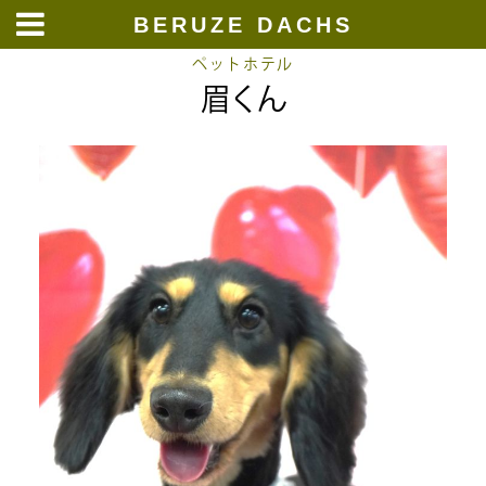
BERUZE DACHS
Skip
ペットホテル
眉くん
to
content