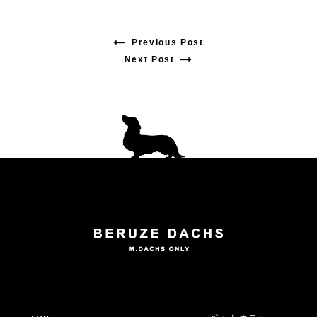
Previous Post
Previous
Next Post
Next
post:
post:
投
稿
ナ
ビ
ゲ