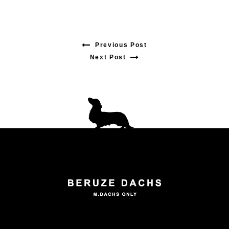
Previous Post
Previous
Next Post
Next
post:
post:
投
稿
ナ
ビ
ゲ