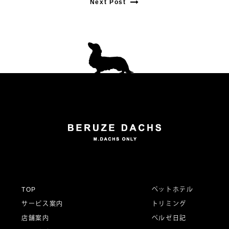
Next Post
Next
post:
post:
投
稿
ナ
ビ
ゲ
ー
TOP
ペットホテル
サービス案内
トリミング
シ
店舗案内
ベルゼ日記