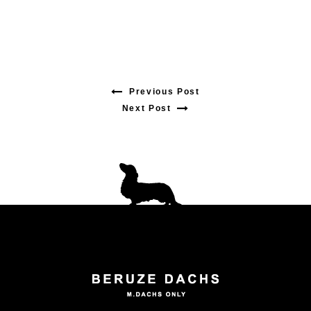
Previous Post
Previous
Next Post
Next
post:
post:
投
稿
ナ
ビ