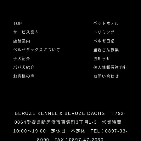
ゲ
ー
TOP
ペットホテル
サービス案内
トリミング
シ
店舗案内
ベルゼ日記
ベルゼダックスについて
里親さん募集
子犬紹介
お知らせ
ョ
パパ犬紹介
個人情報保護方針
お客様の声
お問い合わせ
ン
BERUZE KENNEL & BERUZE DACHS 〒792-
0864愛媛県新居浜市東雲町3丁目1-3 営業時間：
10:00～19:00 定休日：不定休 TEL：0897-33-
8090 FAX：0897-47-2030