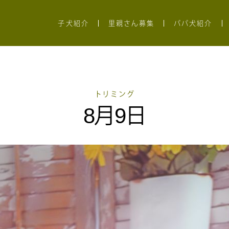
子犬紹介
里親さん募集
パパ犬紹介
トリミング
8月9日