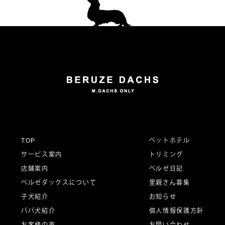
稿
ナ
ビ
ゲ
ー
TOP
ペットホテル
サービス案内
トリミング
シ
店舗案内
ベルゼ日記
ベルゼダックスについて
里親さん募集
子犬紹介
お知らせ
ョ
パパ犬紹介
個人情報保護方針
お客様の声
お問い合わせ