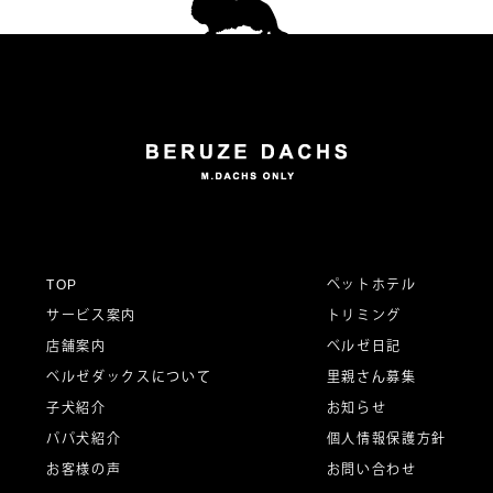
稿
ナ
ビ
ゲ
ー
TOP
ペットホテル
サービス案内
トリミング
シ
店舗案内
ベルゼ日記
ベルゼダックスについて
里親さん募集
子犬紹介
お知らせ
ョ
パパ犬紹介
個人情報保護方針
お客様の声
お問い合わせ
ン