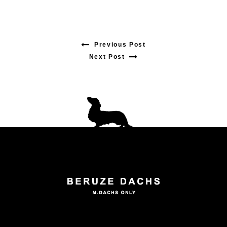
Previous Post
Previous
Next Post
Next
post:
post:
投
稿
ナ
ビ
ゲ