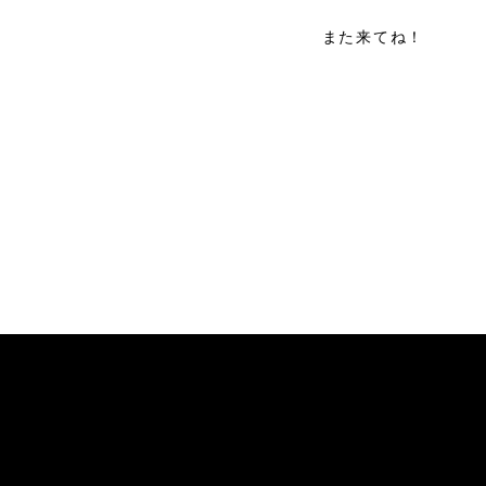
また来てね！
投
稿
ナ