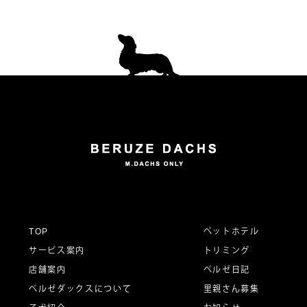
投
稿
ナ
ビ
ゲ
ー
TOP
ペットホテル
サービス案内
トリミング
シ
店舗案内
ベルゼ日記
ベルゼダックスについて
里親さん募集