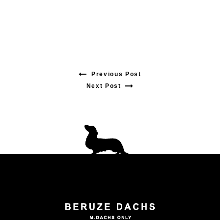
Previous Post
Previous
Next Post
Next
post:
post:
投
稿
ナ
ビ