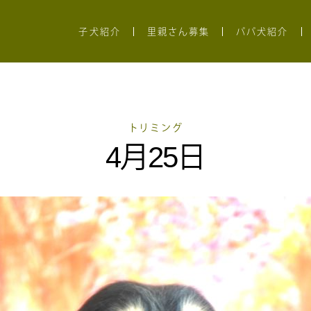
子犬紹介
里親さん募集
パパ犬紹介
トリミング
4月25日