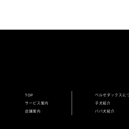
投
稿
ナ
ビ
ゲ
TOP
ベルゼダックスに
サービス案内
子犬紹介
ー
店舗案内
パパ犬紹介
シ