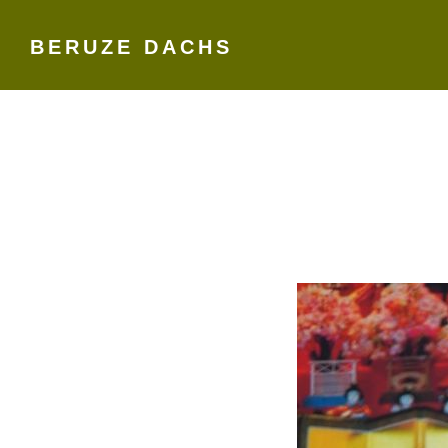
BERUZE DACHS
Skip
to
content