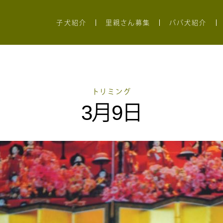
子犬紹介
里親さん募集
パパ犬紹介
トリミング
3月9日