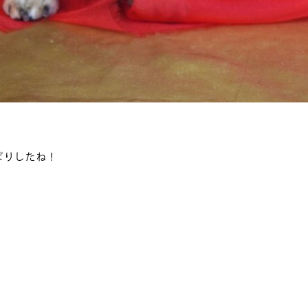
ぱりしたね！