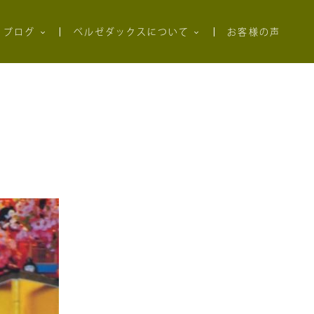
ブログ
ベルゼダックスについて
お客様の声