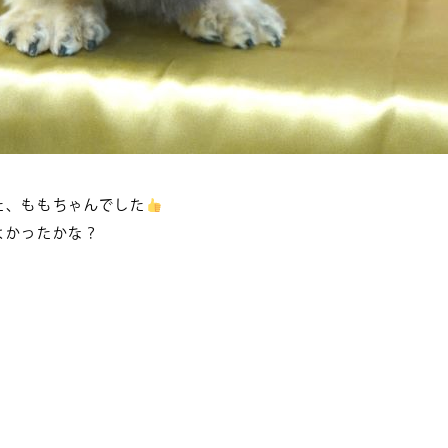
た、ももちゃんでした
よかったかな？