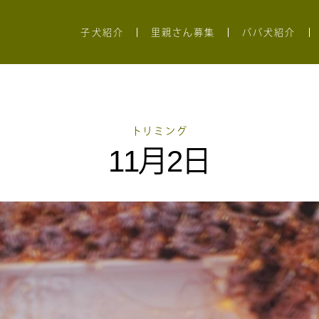
子犬紹介
里親さん募集
パパ犬紹介
トリミング
11月2日