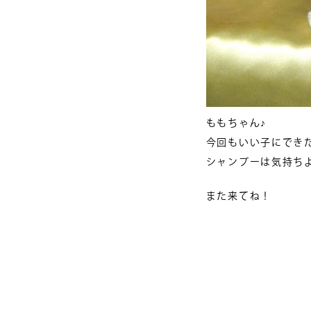
ももちゃん♪
今回もいい子にでき
シャンプーは気持ち
また来てね！