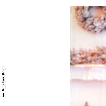
P
r
e
v
o
u
s
p
o
s
t
i
:
Previous Post