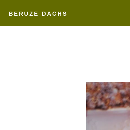
BERUZE DACHS
Skip
to
content