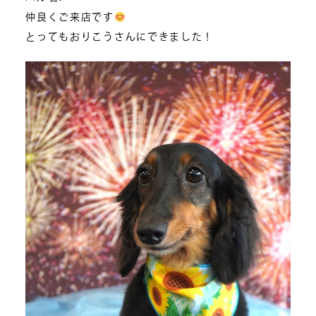
仲良くご来店です
とってもおりこうさんにできました！