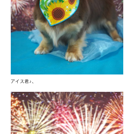
アイス君♪、