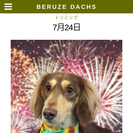
BERUZE DACHS
Skip
トリミング
7月24日
to
content