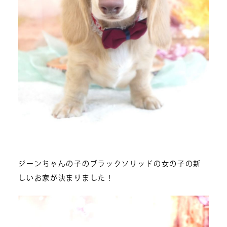
ジーンちゃんの子のブラックソリッドの女の子の新
しいお家が決まりました！