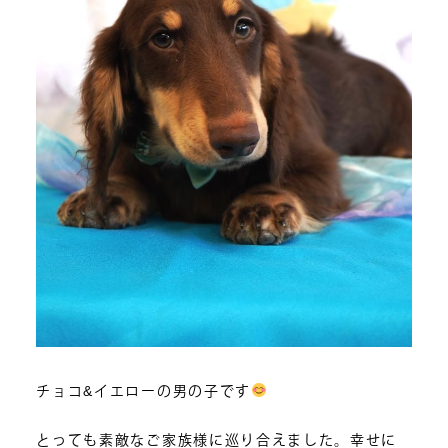
チョコ&イエローの男の子です
とっても素敵なご家族様に巡り合えました。幸せに