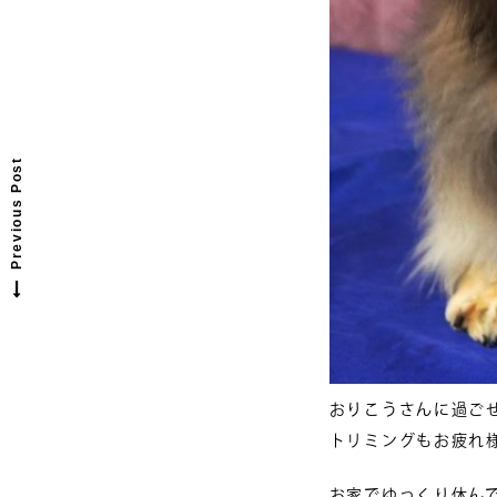
P
r
e
v
o
u
s
p
o
s
t
i
:
Previous Post
おりこうさんに過ご
トリミングもお疲れ
お家でゆっくり休ん