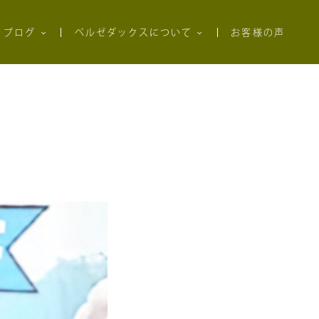
ブログ
ベルゼダックスについて
お客様の声