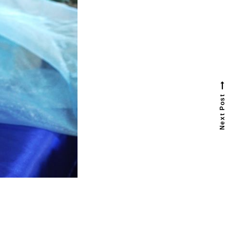
N
e
x
t
p
o
s
t
Next Post