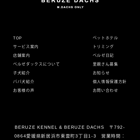
ゲ
ー
TOP
ペットホテル
サービス案内
トリミング
シ
店舗案内
ベルゼ日記
ベルゼダックスについて
里親さん募集
子犬紹介
お知らせ
ョ
パパ犬紹介
個人情報保護方針
お客様の声
お問い合わせ
ン
BERUZE KENNEL & BERUZE DACHS 〒792-
0864愛媛県新居浜市東雲町3丁目1-3 営業時間：