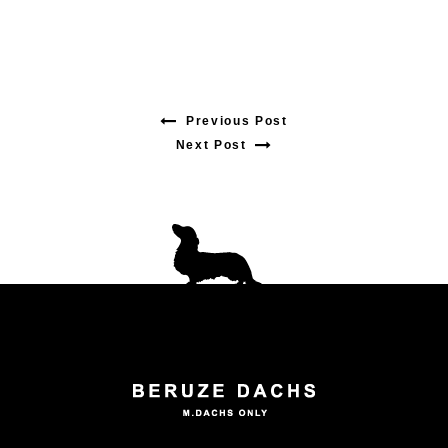
Previous Post
Previous
Next Post
Next
post:
post:
投
稿
ナ
ビ