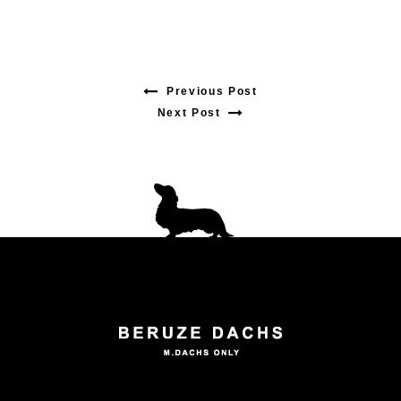
Previous Post
Previous
Next Post
Next
post:
post:
投
稿
ナ
ビ
ゲ