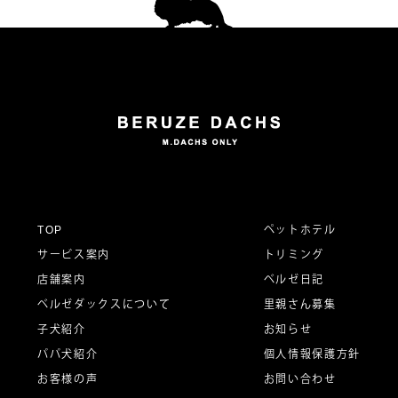
稿
ナ
ビ
ゲ
ー
TOP
ペットホテル
サービス案内
トリミング
シ
店舗案内
ベルゼ日記
ベルゼダックスについて
里親さん募集
子犬紹介
お知らせ
ョ
パパ犬紹介
個人情報保護方針
お客様の声
お問い合わせ
ン