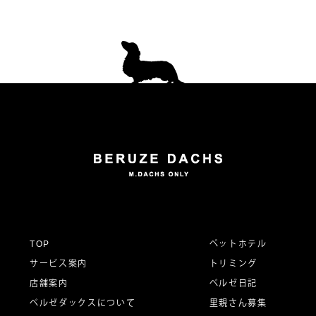
post:
投
稿
ナ
ビ
ゲ
ー
TOP
ペットホテル
サービス案内
トリミング
シ
店舗案内
ベルゼ日記
ベルゼダックスについて
里親さん募集