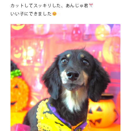
カットしてスッキリした、あんじゅ君
いい子にできました