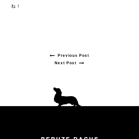
ね！
Previous Post
Previous
Next Post
Next
post:
post:
投
稿
ナ
ビ