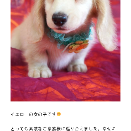
イエローの女の子です
とっても素敵なご家族様に巡り合えました。幸せに