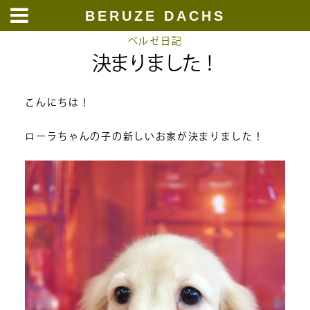
BERUZE DACHS
Skip
ベルゼ日記
決まりました！
to
content
こんにちは！
ローラちゃんの子の新しいお家が決まりました！