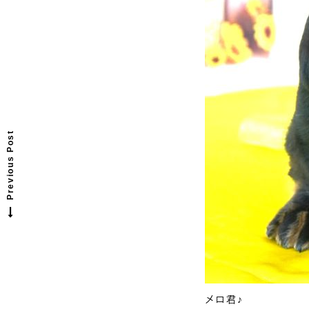
P
r
e
v
o
u
s
p
o
s
t
i
:
Previous Post
メロ君♪