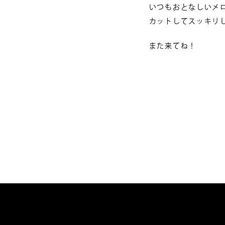
いつもおとなしいメ
カットしてスッキリ
また来てね！
投
稿