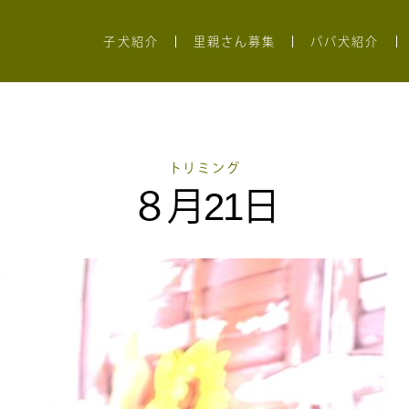
子犬紹介
里親さん募集
パパ犬紹介
トリミング
８月21日