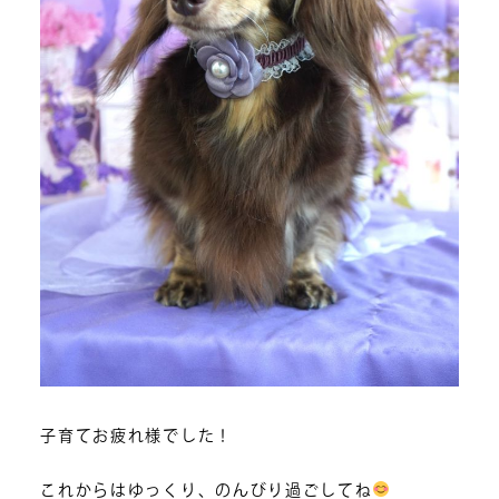
子育てお疲れ様でした！
これからはゆっくり、のんびり過ごしてね