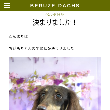
BERUZE DACHS
Skip
ベルゼ日記
決まりました！
to
content
こんにちは！
ちびもちゃんの里親様が決まりました！