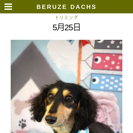
BERUZE DACHS
Skip
トリミング
5月25日
to
content