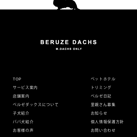
稿
ナ
ビ
ゲ
ー
TOP
ペットホテル
サービス案内
トリミング
シ
店舗案内
ベルゼ日記
ベルゼダックスについて
里親さん募集
子犬紹介
お知らせ
ョ
パパ犬紹介
個人情報保護方針
お客様の声
お問い合わせ
ン