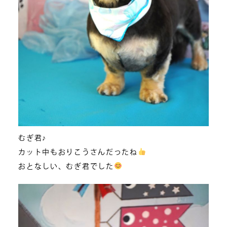
むぎ君♪
カット中もおりこうさんだったね
おとなしい、むぎ君でした